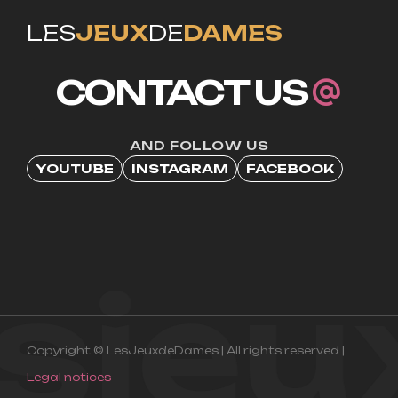
LES
JEUX
DE
DAMES
CONTACT US
AND FOLLOW US
YOUTUBE
INSTAGRAM
FACEBOOK
esje
Copyright © LesJeuxdeDames | All rights reserved |
Legal notices