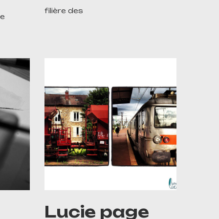
filière des
me
Lucie page