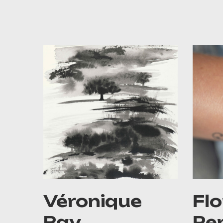
Véronique
Fl
Ray
Per