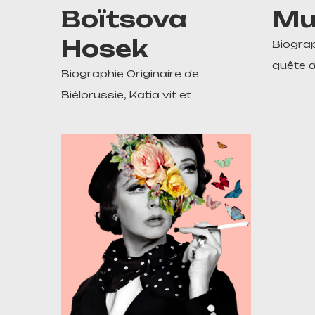
Boïtsova
Mu
Hosek
Biogra
quête d
Biographie Originaire de
Biélorussie, Katia vit et