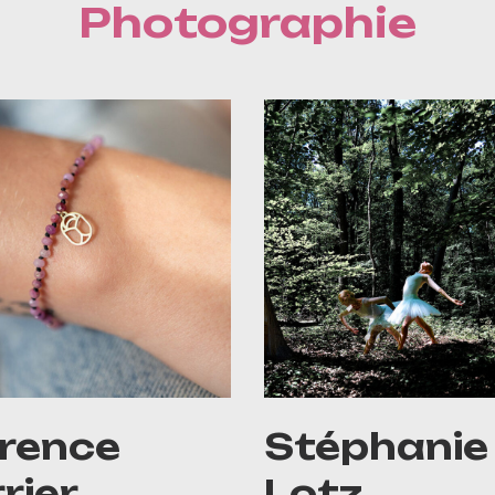
Photographie
orence
Stéphanie
rier
Lotz