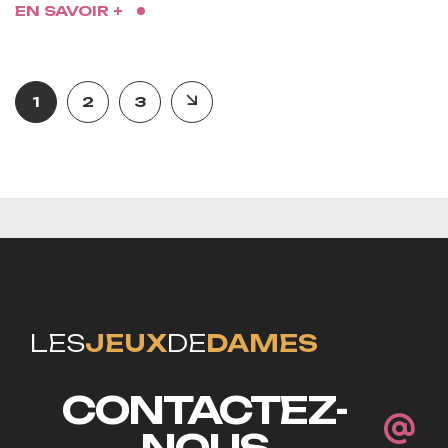
EN SAVOIR +
1
2
3
LES
JEUX
DE
DAMES
CONTACTEZ-
NOUS