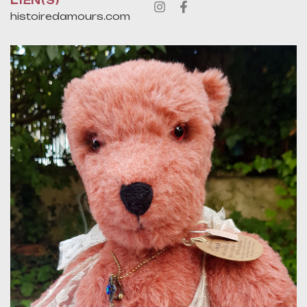
LIEN(S)
histoiredamours.com